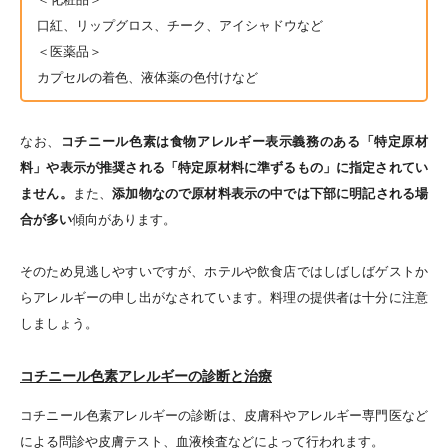
口紅、リップグロス、チーク、アイシャドウなど
＜医薬品＞
カプセルの着色、液体薬の色付けなど
なお、
コチニール色素は食物アレルギー表示義務のある「特定原材
料」や表示が推奨される「特定原材料に準ずるもの」に指定されてい
ません。
また、
添加物なので原材料表示の中では下部に明記される場
合が多い
傾向があります。
そのため見逃しやすいですが、ホテルや飲食店ではしばしばゲストか
らアレルギーの申し出がなされています。料理の提供者は十分に注意
しましょう。
コチニール色素アレルギーの診断と治療
コチニール色素アレルギーの診断は、皮膚科やアレルギー専門医など
による問診や皮膚テスト、血液検査などによって行われます。