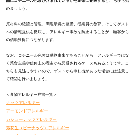
品にコチニール色素が含まれているかを正確に把握
するところから始
めましょう。
原材料の確認と管理、調理環境の整備、従業員の教育、そしてゲスト
への情報提供を徹底し、アレルギー事故を防止することが、顧客から
の信頼獲得につながります。
なお、
コチニール色素は動物由来であることから、アレルギーではな
く
菜食主義
や信仰上の理由から忌避されるケースもあるようです。こ
ちらも見逃しやすいので、ゲストから申し出があった場合には注意し
て確認を行いましょう。
＜食物アレルギー辞書一覧＞
ナッツアレルギー
アーモンドアレルギー
カシューナッツアレルギー
落花生（ピーナッツ）アレルギー