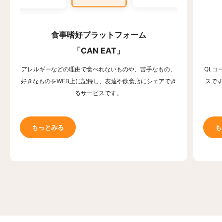
食事嗜好プラットフォーム
「CAN EAT」
アレルギーなどの理由で食べれないものや、苦手なもの、
QLコ
好きなものをWEB上に記録し、友達や飲食店にシェアでき
スで
るサービスです。
もっとみる
も