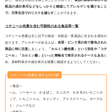
粧品の成分表示などをしっかりと確認してアレルゲンを避けること
で、日常生活でのリスクを減らす
ことができます。
コチニール色素を含む可能性のある食品等一覧
コチニール色素は主に以下の食品・化粧品・医薬品に含まれる場合が
あります。アレルギーがある人は、
赤系・ピンク系の色で着色された
商品に特に注意
しましょう。
「カルミン酸色素」という別名や「コチ
ニール」「カルミン酸」といった簡略名で表示されるケースもある
た
め、原材料表示や成分表示を慎重に確認するようにしてください。
コチニール色素を含むものの例
＜食品＞
ハム、ソーセージ、かまぼこ、カニカマ、かき氷のいちごシロ
ップ、いちごジャム、キャンディ、アイスクリーム、ヨーグル
ト、ジュースなど
＜化粧品＞