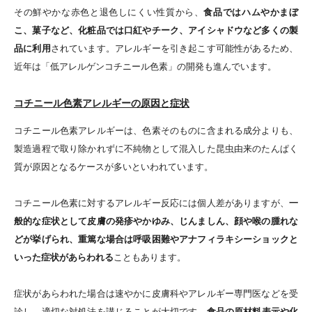
その鮮やかな赤色と退色しにくい性質から、
食品ではハムやかまぼ
こ、菓子など、化粧品では口紅やチーク、アイシャドウなど多くの製
品に利用
されています。アレルギーを引き起こす可能性があるため、
近年は「低アレルゲンコチニール色素」の開発も進んでいます。
コチニール色素アレルギーの原因と症状
コチニール色素アレルギーは、色素そのものに含まれる成分よりも、
製造過程で取り除かれずに不純物として混入した昆虫由来のたんぱく
質が原因となるケースが多いといわれています。
コチニール色素に対するアレルギー反応には個人差がありますが、
一
般的な症状として皮膚の発疹やかゆみ、じんましん、顔や喉の腫れな
どが挙げられ、重篤な場合は呼吸困難やアナフィラキシーショックと
いった症状があらわれる
こともあります。
症状があらわれた場合は速やかに皮膚科やアレルギー専門医などを受
診し、適切な対処法を講じることが大切です。
食品の原材料表示や化