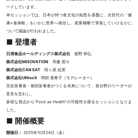
ードしています。
本セッションでは、日本が持つ食文化の知恵を基盤に、次世代の「健
康×食体験」をいかに世界へ発信し、産業横断で実装していけるかに
ついて議論が行われました。
■ 登壇者
日清食品ホールディングス株式会社
後野 和弘
株式会社MISOVATION
斉藤 悠斗
株式会社CAN EAT
田ヶ原 絵里
株式会社UNlocX
岡田 亜希子（モデレーター）
完全栄養食・個別栄養食がつくる未来について、各分野のリーダーが
意見を交わし、
多様な視点から“Food as Health”の可能性を探るセッションとなりま
した。
■ 開催概要
開催日：
2025年10月24日（金）