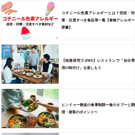
コチニール色素アレルギーとは？症状・対
策・注意すべき食品等一覧【食物アレルギー
辞書】
【味覚研究ラボ#3】レストランで「自分専
用の味付け」を楽しもう
ヒンドゥー教徒の食事制限〜食のタブーと調
理・接客のポイント〜