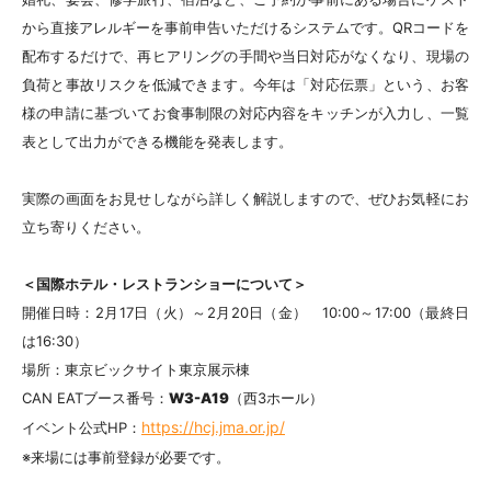
から直接アレルギーを事前申告いただけるシステムです。QRコードを
配布するだけで、再ヒアリングの手間や当日対応がなくなり、現場の
負荷と事故リスクを低減できます。今年は「対応伝票」という、お客
様の申請に基づいてお食事制限の対応内容をキッチンが入力し、一覧
表として出力ができる機能を発表します。
実際の画面をお見せしながら詳しく解説しますので、ぜひお気軽にお
立ち寄りください。
＜国際ホテル・レストランショーについて＞
開催日時：2月17日（火）～2月20日（金） 10:00～17:00（最終日
は16:30）
場所：東京ビックサイト東京展示棟
CAN EATブース番号：
W3-A19
（西3ホール）
https://hcj.jma.or.jp/
イベント公式HP：
※来場には事前登録が必要です。