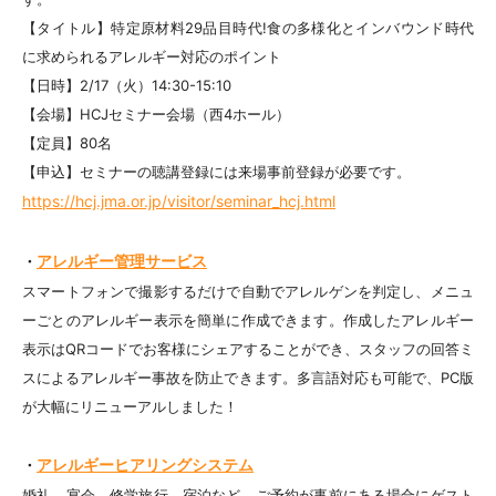
【タイトル】特定原材料29品目時代!食の多様化とインバウンド時代
に求められるアレルギー対応のポイント
【日時】2/17（火）14:30-15:10
【会場】HCJセミナー会場（西4ホール）
【定員】80名
【申込】セミナーの聴講登録には来場事前登録が必要です。
https://hcj.jma.or.jp/visitor/seminar_hcj.html
アレルギー管理サービス
・
スマートフォンで撮影するだけで自動でアレルゲンを判定し、メニュ
ーごとのアレルギー表示を簡単に作成できます。作成したアレルギー
表示はQRコードでお客様にシェアすることができ、スタッフの回答ミ
スによるアレルギー事故を防止できます。多言語対応も可能で、PC版
が大幅にリニューアルしました！
アレルギーヒアリングシステム
・
婚礼、宴会、修学旅行、宿泊など、ご予約が事前にある場合にゲスト