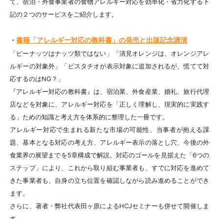
て、宿泊・外食事業者の食物アレルギー対応を効率化・省力化する下
記の２つのサービスをご紹介します。
書籍「アレルギー対応の教科書」の発売と出版記念講演
・
「ピーナッツはナッツ類ではない」「清見オレンジは、オレンジアレ
ルギーの対象外」「ピスタチオが表示対象に追加されるが、慌てて対
応するのはNG？」
『アレルギー対応の教科書』は、宿泊業、外食産業、婚礼、旅行代理
店などを対象に、アレルギー対応を「正しく理解し、現実的に実践す
る」ための知識と考え方を体系的に整理した一冊です。
アレルギー対応で生まれる新たな市場の可能性、当事者が抱える課
題、基本となる対応の考え方、アレルギー表示の落とし穴、今後の外
食業界の展望までを5章構成で解説。対応のゴールを見据えた「6つの
ステップ」により、これから取り組む事業者も、すでに対応を進めて
きた事業者も、自身の立ち位置を確認しながら読み進めることができ
ます。
さらに、著者・弊社代表田ヶ原によるHCJセミナーも併せて開催しま
す。