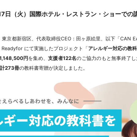
月17日（火）国際ホテル・レストラン・ショーでの
社：東京都新宿区、代表取締役CEO：田ヶ原絵里、以下「CAN 
eadyfor にて実施したプロジェクト「
アレルギー対応の教科
1,148,500円
を集め、
支援者122名
のご協力のもと無事終了し
計273冊
の教科書寄贈が決定しました。