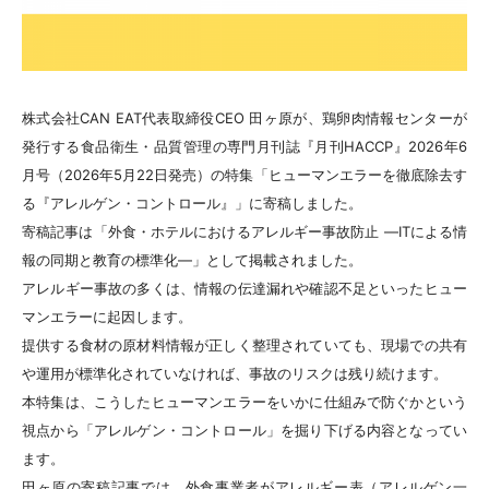
株式会社CAN EAT代表取締役CEO 田ヶ原が、鶏卵肉情報センターが
発行する食品衛生・品質管理の専門月刊誌『月刊HACCP』2026年6
月号（2026年5月22日発売）の特集「ヒューマンエラーを徹底除去す
る『アレルゲン・コントロール』」に寄稿しました。
寄稿記事は「外食・ホテルにおけるアレルギー事故防止 ―ITによる情
報の同期と教育の標準化―」として掲載されました。
アレルギー事故の多くは、情報の伝達漏れや確認不足といったヒュー
マンエラーに起因します。
提供する食材の原材料情報が正しく整理されていても、現場での共有
や運用が標準化されていなければ、事故のリスクは残り続けます。
本特集は、こうしたヒューマンエラーをいかに仕組みで防ぐかという
視点から「アレルゲン・コントロール」を掘り下げる内容となってい
ます。
田ヶ原の寄稿記事では、外食事業者がアレルギー表（アレルゲン一