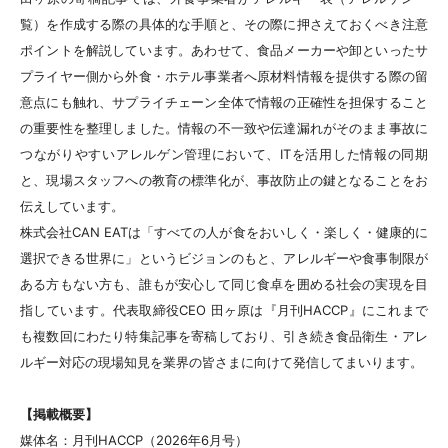
覧）を作成する際の具体的な手順と、その際に押さえておくべき注意
ポイントを解説しています。あわせて、食品メーカーや卸といったサ
プライヤー側から外食・ホテル事業者へ原材料情報を提供する際の留
意点にも触れ、サプライチェーン全体で情報の正確性を担保すること
の重要性を整理しました。情報の不一致や伝達漏れがそのまま事故に
つながりやすいアレルゲン管理において、ITを活用した情報の同期
と、現場スタッフへの教育の標準化が、事故防止の鍵となることをお
伝えしています。
株式会社CAN EATは「すべての人が食をおいしく・楽しく・健康的に
選択できる世界に」というビジョンのもと、アレルギーや食事制限が
ある方もない方も、誰もが安心して同じ食卓を囲める社会の実現を目
指しています。代表取締役CEO 田ヶ原は『月刊HACCP』にこれまで
も複数回にわたり特集記事を寄稿しており、引き続き食品衛生・アレ
ルギー対応の現場知見を業界の皆さまに向けて発信してまいります。
【掲載概要】
媒体名：月刊HACCP（2026年6月号）