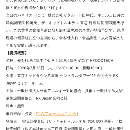
その解決に向けたテクノロジー活用の在り方を、現場とシステム提供
側の双方の視点から掘り下げます。
当日のパネリストには、株式会社リクルート田中氏、ホテル三日月の
洋食調理長 松崎氏、ザ・キャピトルホテル 東急 総料理長 曽我部氏ほ
か、この業界の業務革新に取り組む最先端の企業が登壇予定で、調理
現場の最前線に立つ立場から、食材仕入れ・食品衛生・人材育成のリ
アルな実情が語られます。
【講演概要】
名称：俺を料理に集中させろ！調理現場を変革するFOODTECH
日時：2026年7月28日（火）16:30〜18:00（開場16:00）
会場：東京ミッドタウン八重洲 セントラルタワー11F 合同会社 RX
Japanセミナールーム
主催：一般社団法人外食アレルギー対応協会 共催：一般社団法人宿
泊施設関連協会、RX Japan合同会社
料金：無料
申込フォームはこちら
事前登録：必要（
）
登壇者： 曽我部俊典氏（ザ・キャピトルホテル 東急 総料理長）／松
崎亮輔氏（株式会社ホテル三日月 洋食調理長）／田ヶ原（一般社団法