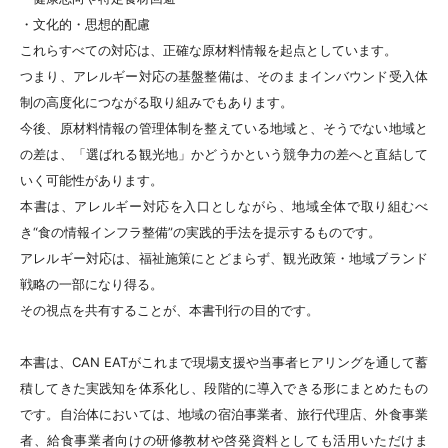
・文化的・思想的配慮
これらすべての対応は、正確な原材料情報を起点としています。
つまり、アレルギー対応の基盤整備は、そのままインバウンド受入体
制の高度化につながる取り組みでもあります。
今後、原材料情報の管理体制を整えている地域と、そうでない地域と
の差は、「選ばれる観光地」かどうかという競争力の差へと直結して
いく可能性があります。
本書は、アレルギー対応を入口としながら、地域全体で取り組むべ
き“食の情報インフラ整備”の実践的手法を提示するものです。
アレルギー対応は、福祉施策にとどまらず、観光政策・地域ブランド
戦略の一部になり得る。
その視点を共有することが、本書刊行の目的です。
本書は、CAN EATがこれまで現場支援や当事者ヒアリングを通して蓄
積してきた実践知を体系化し、段階的に導入できる形にまとめたもの
です。自治体においては、地域の宿泊事業者、旅行代理店、外食事業
者、給食事業者向けの研修教材や啓発資料としても活用いただけま