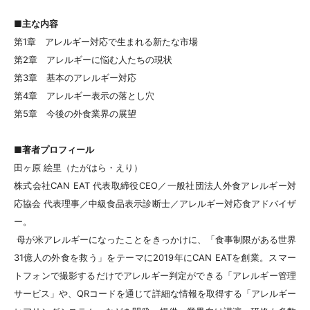
■主な内容
第1章 アレルギー対応で生まれる新たな市場
第2章 アレルギーに悩む人たちの現状
第3章 基本のアレルギー対応
第4章 アレルギー表示の落とし穴
第5章 今後の外食業界の展望
■著者プロフィール
田ヶ原 絵里（たがはら・えり）
株式会社CAN EAT 代表取締役CEO／一般社団法人外食アレルギー対
応協会 代表理事／中級食品表示診断士／アレルギー対応食アドバイザ
ー。
母が米アレルギーになったことをきっかけに、「食事制限がある世界
31億人の外食を救う」をテーマに2019年にCAN EATを創業。スマー
トフォンで撮影するだけでアレルギー判定ができる「アレルギー管理
サービス」や、QRコードを通じて詳細な情報を取得する「アレルギー