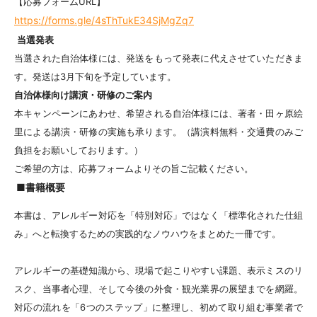
【応募フォームURL】
https://forms.gle/4sThTukE34SjMgZq7
当選発表
当選された自治体様には、発送をもって発表に代えさせていただきま
す。発送は3月下旬を予定しています。
自治体様向け講演・研修のご案内
本キャンペーンにあわせ、希望される自治体様には、著者・田ヶ原絵
里による講演・研修の実施も承ります。（講演料無料・交通費のみご
負担をお願いしております。）
ご希望の方は、応募フォームよりその旨ご記載ください。
■書籍概要
本書は、アレルギー対応を「特別対応」ではなく「標準化された仕組
み」へと転換するための実践的なノウハウをまとめた一冊です。
アレルギーの基礎知識から、現場で起こりやすい課題、表示ミスのリ
スク、当事者心理、そして今後の外食・観光業界の展望までを網羅。
対応の流れを「6つのステップ」に整理し、初めて取り組む事業者で