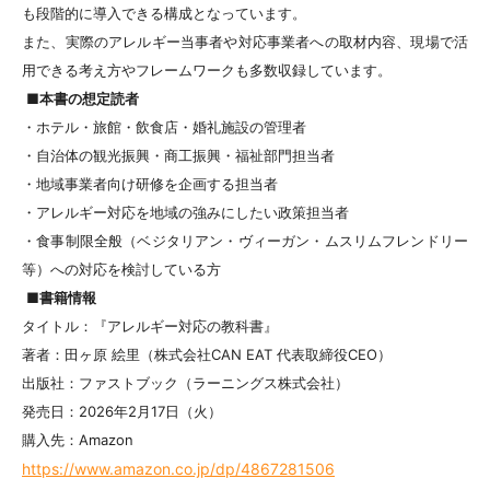
も段階的に導入できる構成となっています。
また、実際のアレルギー当事者や対応事業者への取材内容、現場で活
用できる考え方やフレームワークも多数収録しています。
■本書の想定読者
・ホテル・旅館・飲食店・婚礼施設の管理者
・自治体の観光振興・商工振興・福祉部門担当者
・地域事業者向け研修を企画する担当者
・アレルギー対応を地域の強みにしたい政策担当者
・食事制限全般（ベジタリアン・ヴィーガン・ムスリムフレンドリー
等）への対応を検討している方
■書籍情報
タイトル：『アレルギー対応の教科書』
著者：田ヶ原 絵里（株式会社CAN EAT 代表取締役CEO）
出版社：ファストブック（ラーニングス株式会社）
発売日：2026年2月17日（火）
購入先：Amazon
https://www.amazon.co.jp/dp/4867281506