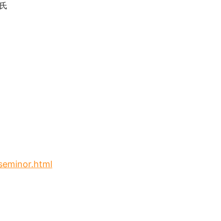
氏
_seminor.html