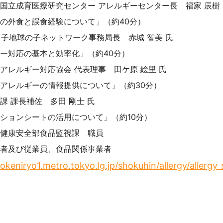
国立成育医療研究センター アレルギーセンター長 福家 辰樹 
の外食と誤食経験について」（約40分）
ッ子地球の子ネットワーク事務局長 赤城 智美 氏
ー対応の基本と効率化」（約40分）
アレルギー対応協会 代表理事 田ケ原 絵里 氏
アレルギーの情報提供について」（約30分）
 課長補佐 多田 剛士 氏
ションシートの活用について」（約10分）
健康安全部食品監視課 職員
者及び従業員、食品関係事業者
keniryo1.metro.tokyo.lg.jp/shokuhin/allergy/allergy