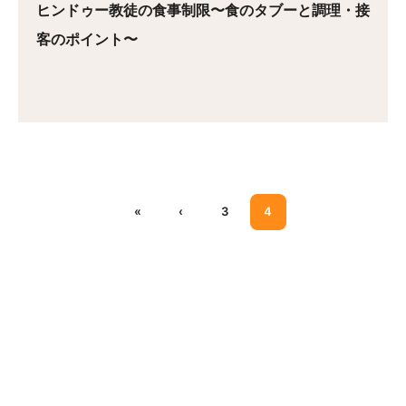
ヒンドゥー教徒の食事制限〜食のタブーと調理・接
客のポイント〜
«
‹
3
4