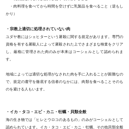
・肉料理を食べてから時間を空けずに乳製品を食べること（逆もし
かり）
・宗教上適切に処理されていない肉
ユダヤ教にはシェヒターという屠殺に関する規定があります。専門の
資格を有する屠殺人によって屠殺された上でさまざまな検査をクリア
し、厳格に管理された肉のみが本来はコーシェルとして認められま
す。
地域によっては適切な処理がなされた肉を手に入れることが困難なの
で、規定の遵守を徹底する信者のなかには、肉類を食べることそのも
のを避ける人もいます。
・イカ・タコ・エビ・カニ・牡蠣・貝類全般
海の生き物では「ヒレとウロコのあるもの」のみがコーシェルとして
認められています。イカ・タコ・エビ・カニ・牡蠣、その他貝類全般