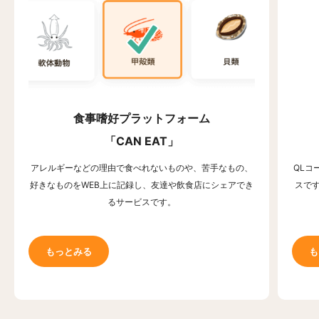
食事嗜好プラットフォーム
「CAN EAT」
アレルギーなどの理由で食べれないものや、苦手なもの、
QLコ
好きなものをWEB上に記録し、友達や飲食店にシェアでき
スで
るサービスです。
もっとみる
も