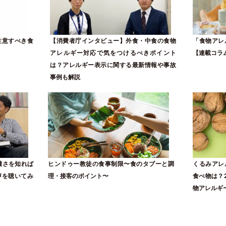
注意すべき食
【消費者庁インタビュー】外食・中食の食物
「食物アレ
アレルギー対応で気をつけるべきポイント
【連載コラ
は？アレルギー表示に関する最新情報や事故
事例も解説
濃さを知れば
ヒンドゥー教徒の食事制限〜食のタブーと調
くるみアレ
声を聴いてみ
理・接客のポイント〜
食べ物は？
物アレルギ