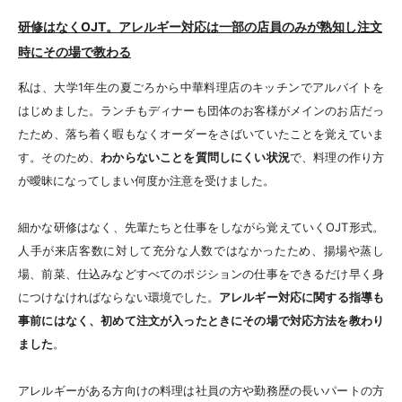
研修はなくOJT。アレルギー対応は一部の店員のみが熟知し注文
時にその場で教わる
私は、大学1年生の夏ごろから中華料理店のキッチンでアルバイトを
はじめました。ランチもディナーも団体のお客様がメインのお店だっ
たため、落ち着く暇もなくオーダーをさばいていたことを覚えていま
す。そのため、
わからないことを質問しにくい状況
で、料理の作り方
が曖昧になってしまい何度か注意を受けました。
細かな研修はなく、先輩たちと仕事をしながら覚えていくOJT形式。
人手が来店客数に対して充分な人数ではなかったため、揚場や蒸し
場、前菜、仕込みなどすべてのポジションの仕事をできるだけ早く身
につけなければならない環境でした。
アレルギー対応に関する指導も
事前にはなく、初めて注文が入ったときにその場で対応方法を教わり
ました
。
アレルギーがある方向けの料理は社員の方や勤務歴の長いパートの方