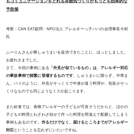
もコミュニケーションをとれる雰囲気づくりがもっとも効果的な
予防策
考察：CAN EAT顧問・NPO法人 アレルギーっ子パパの会理事長今村
氏
ふーりんさんが豚しゅうまいを提供できたことに、ほっとしました。
お疲れさまでした。
さて、今回の事例にある
「外見が似ているもの」は、アレルギー対応
の事故事例で頻繁に登場するものです
。しゅうまいに限らず、中華ま
ん、パイのように、外見がそっくりで中身が違う料理や、包装がそっ
くりなものでも同じようなミスが起こります。
また給食では、食物アレルギーの子どもが可哀そうだからと、ほかの
子どもの料理とわざわざ似せて作った料理を間違えて配膳してしまう
事例もあるのです。
作るだけでなく、届けるところまでがアレルギー
対応
ということを忘れずにいたいですね。