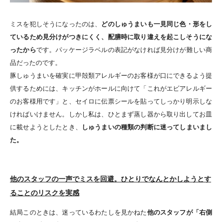
ミスを犯しそうになったのは、
どのしゅうまいも一見同じ色・形をし
ているため見分けがつきにくく、配膳時に取り違えを起こしそうにな
ったから
です。パッケージラベルの表記がなければ見分けが難しい商
品だったのです。
豚しゅうまいを確実に甲殻類アレルギーのお客様が口にできるよう提
供するためには、キッチンがホールに向けて「これがエビアレルギー
のお客様用です」と、セイロに伝票シールを貼ってしっかり明示しな
ければいけません。しかし私は、ひとまず蒸し器から取り出してお皿
に載せようとしたとき、
しゅうまいの種類の判断に迷ってしまいまし
た。
他のスタッフの一声でミスを回避。ひとりでなんとかしようとす
ることのリスクを実感
結局このときは、迷っているわたしを見かねた
他のスタッフが「右側