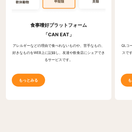
食事嗜好プラットフォーム
「CAN EAT」
アレルギーなどの理由で食べれないものや、苦手なもの、
QLコ
好きなものをWEB上に記録し、友達や飲食店にシェアでき
スで
るサービスです。
もっとみる
も