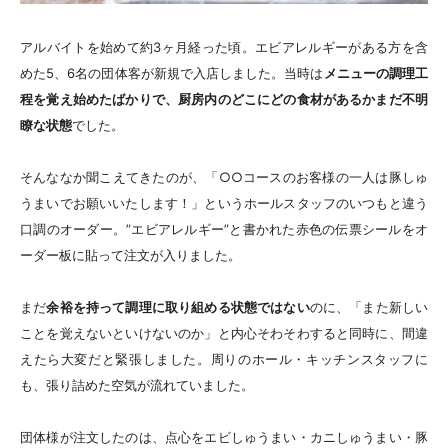
アルバイトを始めて約3ヶ月経った頃。エビアレルギーがある方を含
めた5、6名の団体客が新規で入店しました。当時は
メニューの調理工
程を覚え始めたばかりで、厨房内のどこにどの食材があるかまだ不明
瞭な状態
でした。
そんななか聞こえてきたのが、「○○コースのお客様の一人は豚しゅ
うまいでお願いいたします！」というホールスタッフのいつもと違う
口調のオーダー。”エビアレルギー”と書かれた赤色の伝票シールをオ
ーダー板に貼って注文が入りました。
まだ
余裕を持って調理に取り組める状態ではない
のに、「また新しい
ことを覚えないといけないのか」と内心そわそわすると同時に、間違
えたら大変だと緊張しました。周りのホール・キッチンスタッフに
も、張り詰めた空気が流れていました。
団体様が注文したのは、点心をエビしゅうまい・カニしゅうまい・豚