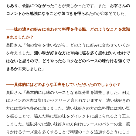
もあり、会話につながった
ことが楽しかったです。また、
お客さんの
コメントから勉強になることや気づきを得られた
のが印象的でした」
━━味の濃さの好みに合わせて料理を作る際、どのようなことを意識
されましたか？
奥田さん「旬の食材を使いながら、どのように好みに合わせていくか
を考えました。
濃い味が好きな方は単純に塩を多く振ればいいわけで
はないと思うので、どうやったらコクなどのベースの味付けを強くで
きるか工夫しました
」
━━具体的にはどのような工夫をしていただいたのでしょうか？
奥田さん「基本的には味のベースとなる塩分量を調整しました。例え
ばメインのお肉は塩1%がセオリーと言われていますが、濃い味好きの
方には気持ち多めに加えました。濃い味好きの方の魚料理には粗い塩
を振ることで、嚙んだ時に塩の味をダイレクトに感じられるよう工夫
しました。塩以外では濃い味好きの方向けにソースのバターの量、振
りかけるチーズ量を多くすることで料理のコクを追加するようにしま