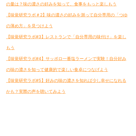
の量は？味の濃さの好みを知って、食事をもっと楽しもう
【味覚研究ラボ＃2】味の濃さの好みを測って自分専用の「つゆ
の薄め方」を見つけよう
【味覚研究ラボ#3】レストランで「自分専用の味付け」を楽し
もう
【味覚研究ラボ#4】サッポロ一番塩ラーメンで実験！自分好み
の味の濃さを知って健康的で楽しい食卓につなげよう
【味覚研究ラボ#5】好みの味の濃さを知れば少し幸せになれる
かも？実際の声を聴いてみよう