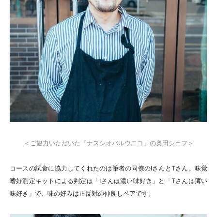
＜ご協力いただいた「ナスシオバルウニコ」の奥田シェフ＞
コースの試食に協力してくれたのは筆者の同僚のIさんとTさん。味覚
嗜好測定キットによる判定は「Iさんは濃い味好き」と「Tさんは薄い
味好き」で、味の好みは正反対の仲良しペアです。