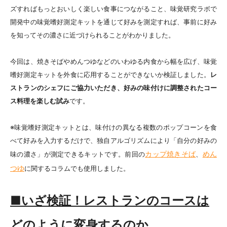
ズすればもっとおいしく楽しい食事につながること、味覚研究ラボで
開発中の味覚嗜好測定キットを通じて好みを測定すれば、事前に好み
を知ってその濃さに近づけられることがわかりました。
今回は、焼きそばやめんつゆなどのいわゆる内食から幅を広げ、味覚
嗜好測定キットを外食に応用することができないか検証しました。
レ
ストランのシェフにご協力いただき、好みの味付けに調整されたコー
ス料理を楽しむ試み
です。
※味覚嗜好測定キットとは、味付けの異なる複数のポップコーンを食
べて好みを入力するだけで、独自アルゴリズムにより「自分の好みの
カップ焼きそば
めん
味の濃さ」が測定できるキットです。前回の
、
つゆ
に関するコラムでも使用しました。
■いざ検証！レストランのコースは
どのように変身するのか