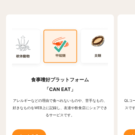
食事嗜好プラットフォーム
「CAN EAT」
アレルギーなどの理由で食べれないものや、苦手なもの、
QLコ
好きなものをWEB上に記録し、友達や飲食店にシェアでき
スで
るサービスです。