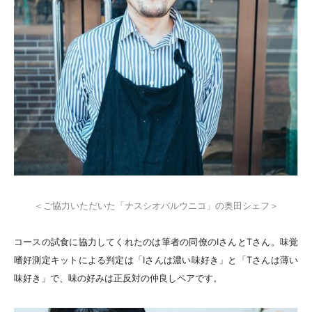
＜ご協力いただいた「ナスシオバルウニコ」の奥田シェフ＞
コースの試食に協力してくれたのは筆者の同僚のIさんとTさん。味覚
嗜好測定キットによる判定は「Iさんは濃い味好き」と「Tさんは薄い
味好き」で、味の好みは正反対の仲良しペアです。