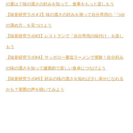
の量は？味の濃さの好みを知って、食事をもっと楽しもう
【味覚研究ラボ＃2】味の濃さの好みを測って自分専用の「つゆ
の薄め方」を見つけよう
【味覚研究ラボ#3】レストランで「自分専用の味付け」を楽し
もう
【味覚研究ラボ#4】サッポロ一番塩ラーメンで実験！自分好み
の味の濃さを知って健康的で楽しい食卓につなげよう
【味覚研究ラボ#5】好みの味の濃さを知れば少し幸せになれる
かも？実際の声を聴いてみよう