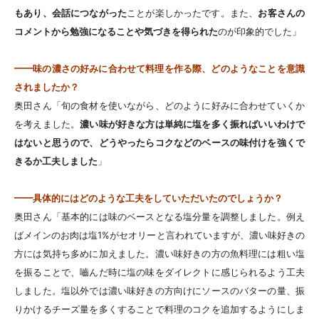
もあり、会話につながった
ことが楽しかったです。また、
お客さんの
コメントから勉強になることや気づきを得られた
のが印象的でした」
━━味の濃さの好みに合わせて料理を作る際、どのようなことを意識
されましたか？
奥田さん「旬の食材を使いながら、どのように好みに合わせていくか
を考えました。
濃い味が好きな方は単純に塩を多く振ればいいわけで
はないと思うので、どうやったらコクなどのベースの味付けを強くで
きるか工夫しました
」
━━具体的にはどのような工夫をしていただいたのでしょうか？
奥田さん「基本的には味のベースとなる塩分量を調整しました。例え
ばメインのお肉は塩1%がセオリーと言われていますが、濃い味好きの
方には気持ち多めに加えました。濃い味好きの方の魚料理には粗い塩
を振ることで、嚙んだ時に塩の味をダイレクトに感じられるよう工夫
しました。塩以外では濃い味好きの方向けにソースのバターの量、振
りかけるチーズ量を多くすることで料理のコクを追加するようにしま