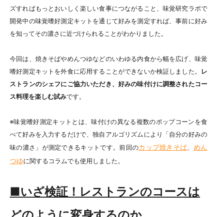
ズすればもっとおいしく楽しい食事につながること、味覚研究ラボで
開発中の味覚嗜好測定キットを通じて好みを測定すれば、事前に好み
を知ってその濃さに近づけられることがわかりました。
今回は、焼きそばやめんつゆなどのいわゆる内食から幅を広げ、味覚
嗜好測定キットを外食に応用することができないか検証しました。
レ
ストランのシェフにご協力いただき、好みの味付けに調整されたコー
ス料理を楽しむ試み
です。
※味覚嗜好測定キットとは、味付けの異なる複数のポップコーンを食
べて好みを入力するだけで、独自アルゴリズムにより「自分の好みの
カップ焼きそば
めん
味の濃さ」が測定できるキットです。前回の
、
つゆ
に関するコラムでも使用しました。
■いざ検証！レストランのコースは
どのように変身するのか