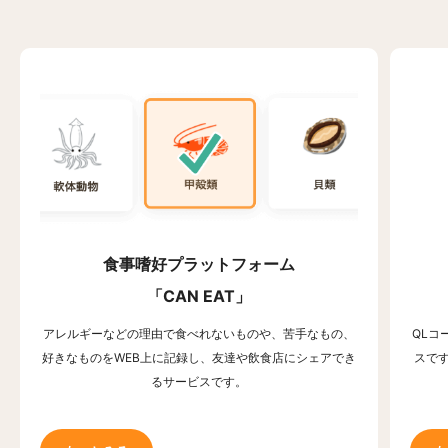
食事嗜好プラットフォーム
「CAN EAT」
アレルギーなどの理由で食べれないものや、苦手なもの、
QLコ
好きなものをWEB上に記録し、友達や飲食店にシェアでき
スで
るサービスです。