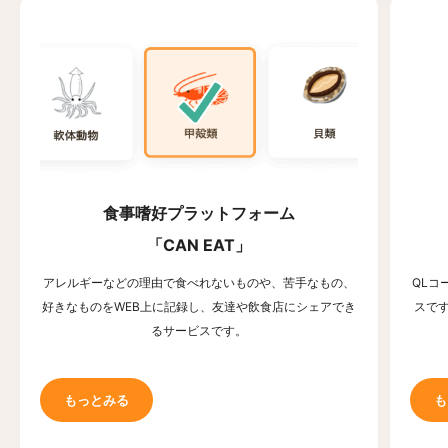
食事嗜好プラットフォーム
「CAN EAT」
アレルギーなどの理由で食べれないものや、苦手なもの、
QLコ
好きなものをWEB上に記録し、友達や飲食店にシェアでき
スで
るサービスです。
もっとみる
も