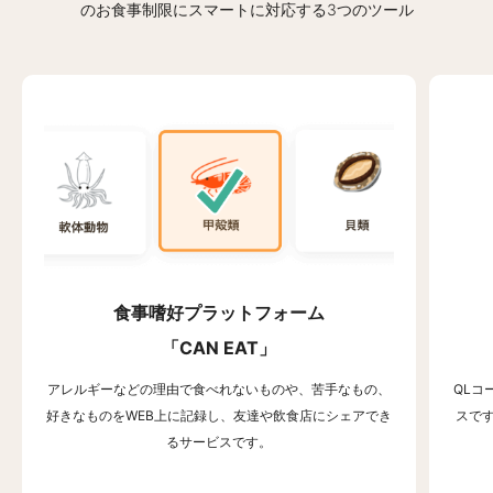
の
お食事制限にスマートに対応する3つのツール
食事嗜好プラットフォーム
「CAN EAT」
アレルギーなどの理由で食べれないものや、苦手なもの、
QLコ
好きなものをWEB上に記録し、友達や飲食店にシェアでき
スで
るサービスです。