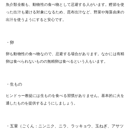
魚介類全般も、動物性の食べ物として忌避する人がいます。鰹節を使
った出汁も避ける対象になるため、昆布出汁など、野菜や海藻由来の
出汁を使うようにすると安心です。
・卵
卵も動物性の食べ物なので、忌避する場合があります。なかには有精
卵は食べられないものの無精卵は食べるという人もいます。
・生もの
ヒンドゥー教徒には生ものを食べる習慣がありません。基本的に火を
通したものを提供するようにしましょう。
・五葷（ごくん：ニンニク、ニラ、ラッキョウ、玉ねぎ、アサツ