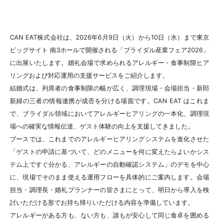
CAN EAT株式会社は、2026年6月9日（火）から10日（水）まで東京
ビッグサイト 南3ホールで開催される「ブライダル産業フェア2026」
に出展いたします。婚礼会場で求められるアレルギー・食事制限ヒア
リングおよび対応運用の支援サービスをご紹介します。
結婚式は、列席者の食事制限の幅が広く、調理現場・会場担当・新郎
新婦の三者の情報連携が成否を分ける場面です。CAN EAT はこれま
で、ブライダル領域においてアレルギーヒアリングの一本化、調理現
場への確実な情報伝達、ゲスト体験の向上を支援してきました。
ブースでは、これまでのアレルギーヒアリングシステムを進化させた
「ゲストの申請に基づいて、どのメニューを何に変えたらよいかシス
テム上ですぐ分かる、アレルギーの自動確認システム」のデモを中心
に、現場でそのまま使える運用フローを具体的にご案内します。会場
担当・調理長・婚礼プランナーの皆さまにとって、明日から導入を検
討いただける形でお持ち帰りいただける内容を準備しています。
アレルギーがある方も、ない方も、誰もが安心して同じ食卓を囲める