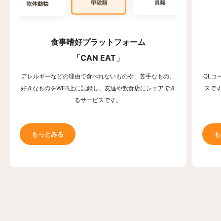
食事嗜好プラットフォーム
「CAN EAT」
アレルギーなどの理由で食べれないものや、苦手なもの、
QLコ
好きなものをWEB上に記録し、友達や飲食店にシェアでき
スで
るサービスです。
もっとみる
も