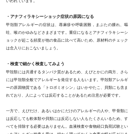
いわれています。
・アナフィラキシーショック症状の原因になる
甲殻類アレルギーの症状は、蕁麻疹や呼吸困難，まぶたの腫れ、嘔
吐、喉のかゆみなどさまざまです。重症になるとアナフィラキシーシ
ョックが起こる頻度が他の食品に比べて高いため、原材料のチェック
は念入りにおこないましょう。
・検査で細かく検査してみよう
甲殻類には共通するタンパク質があるため、えびとかにの両方、さら
には甲殻類全般でアレルギーを発症する人もいます。甲殻類アレルギ
ーの原因物質である「トロポミオシン」はいかやたこ、貝類にも含ま
れており、人によっては反応することがあるため注意が必要です。
一方で、えびだけ、あるいはかにだけのアレルギーの人や、甲骨類に
は反応しても軟体類や貝類には反応しない人もたくさんいるため、す
べてを排除する必要はありません。血液検査や食物経口負荷試験とい
ったアレルギー検査を受け、細かく調べておくと食事の幅が広がりま